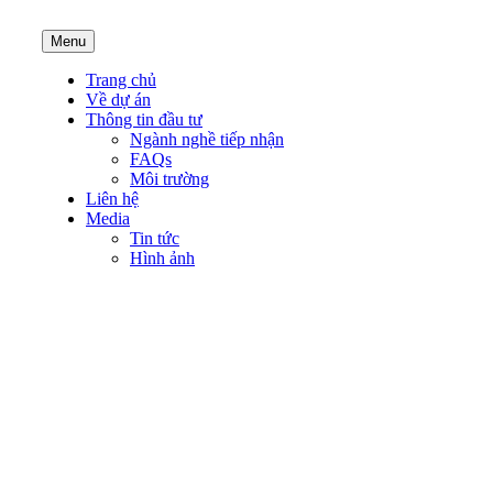
Menu
Trang chủ
Về dự án
Thông tin đầu tư
Ngành nghề tiếp nhận
FAQs
Môi trường
Liên hệ
Media
Tin tức
Hình ảnh