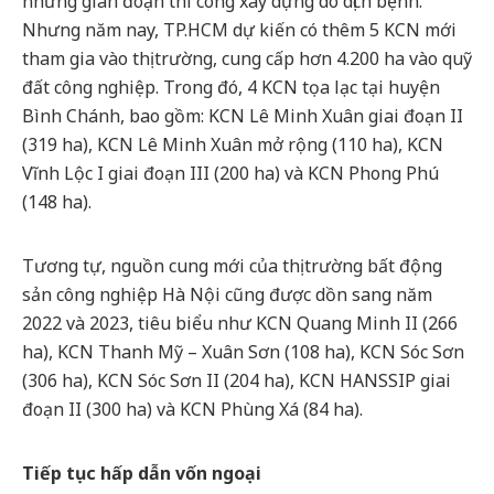
những gián đoạn thi công xây dựng do dịch bệnh.
Nhưng năm nay, TP.HCM dự kiến có thêm 5 KCN mới
tham gia vào thị trường, cung cấp hơn 4.200 ha vào quỹ
đất công nghiệp. Trong đó, 4 KCN tọa lạc tại huyện
Bình Chánh, bao gồm: KCN Lê Minh Xuân giai đoạn II
(319 ha), KCN Lê Minh Xuân mở rộng (110 ha), KCN
Vĩnh Lộc I giai đoạn III (200 ha) và KCN Phong Phú
(148 ha).
Tương tự, nguồn cung mới của thị trường bất động
sản công nghiệp Hà Nội cũng được dồn sang năm
2022 và 2023, tiêu biểu như KCN Quang Minh II (266
ha), KCN Thanh Mỹ – Xuân Sơn (108 ha), KCN Sóc Sơn
(306 ha), KCN Sóc Sơn II (204 ha), KCN HANSSIP giai
đoạn II (300 ha) và KCN Phùng Xá (84 ha).
Tiếp tục hấp dẫn vốn ngoại