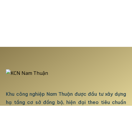
Khu công nghiệp Nam Thuận được đầu tư xây dựng
hạ tầng cơ sở đồng bộ, hiện đại theo tiêu chuẩn
quốc tế. Dự án cung cấp đầy đủ các tiện ích và dịch
vụ tốt nhất. Phục vụ tối đa cho hoạt động sản xuất,
kinh doanh của Quý khách hàng.