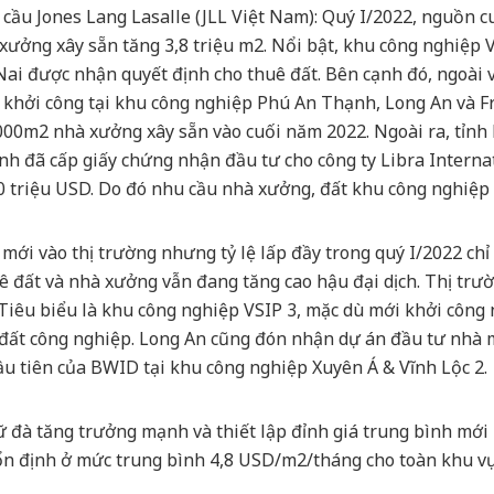
 cầu Jones Lang Lasalle (JLL Việt Nam): Quý I/2022, nguồn
à xưởng xây sẵn tăng 3,8 triệu m2. Nổi bật, khu công nghiệp 
 được nhận quyết định cho thuê đất. Bên cạnh đó, ngoài vi
 khởi công tại khu công nghiệp Phú An Thạnh, Long An và F
.000m2 nhà xưởng xây sẵn vào cuối năm 2022. Ngoài ra, tỉnh 
h đã cấp giấy chứng nhận đầu tư cho công ty Libra Internati
10 triệu USD. Do đó nhu cầu nhà xưởng, đất khu công nghiệp p
mới vào thị trường nhưng tỷ lệ lấp đầy trong quý I/2022 chỉ
ê đất và nhà xưởng vẫn đang tăng cao hậu đại dịch. Thị trư
 Tiêu biểu là khu công nghiệp VSIP 3, mặc dù mới khởi công
đất công nghiệp. Long An cũng đón nhận dự án đầu tư nhà m
u tiên của BWID tại khu công nghiệp Xuyên Á & Vĩnh Lộc 2.
ữ đà tăng trưởng mạnh và thiết lập đỉnh giá trung bình mới
ổn định ở mức trung bình 4,8 USD/m2/tháng cho toàn khu vực