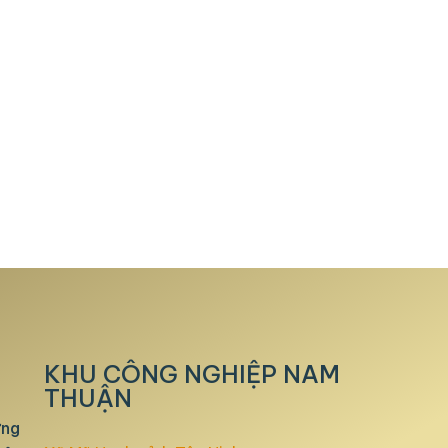
KHU CÔNG NGHIỆP NAM
THUẬN
ựng