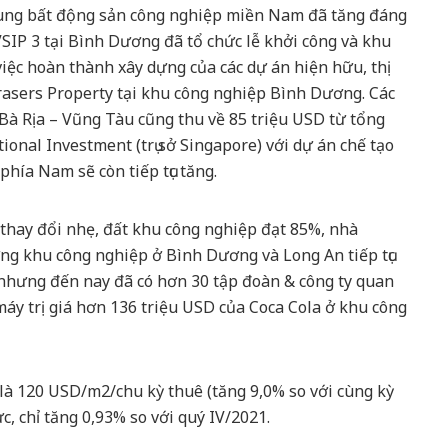
 cung bất động sản công nghiệp miền Nam đã tăng đáng
VSIP 3 tại Bình Dương đã tổ chức lễ khởi công và khu
ệc hoàn thành xây dựng của các dự án hiện hữu, thị
rasers Property tại khu công nghiệp Bình Dương. Các
Bà Rịa – Vũng Tàu cũng thu về 85 triệu USD từ tổng
onal Investment (trụ sở Singapore) với dự án chế tạo
hía Nam sẽ còn tiếp tục tăng.
 thay đổi nhẹ, đất khu công nghiệp đạt 85%, nhà
ờng khu công nghiệp ở Bình Dương và Long An tiếp tục
 nhưng đến nay đã có hơn 30 tập đoàn & công ty quan
áy trị giá hơn 136 triệu USD của Coca Cola ở khu công
 là 120 USD/m2/chu kỳ thuê (tăng 9,0% so với cùng kỳ
, chỉ tăng 0,93% so với quý IV/2021.