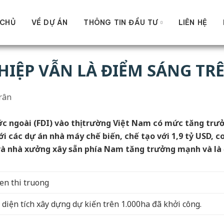
 CHỦ
VỀ DỰ ÁN
THÔNG TIN ĐẦU TƯ
LIÊN HỆ
IỆP VẪN LÀ ĐIỂM SÁNG TR
rân
ớc ngoài (FDI) vào thị trường Việt Nam có mức tăng trư
các dự án nhà máy chế biến, chế tạo với 1,9 tỷ USD, con
p và nhà xưởng xây sẵn phía Nam tăng trưởng mạnh và là 
diện tích xây dựng dự kiến trên 1.000ha đã khởi công.