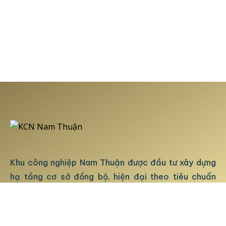
Khu công nghiệp Nam Thuận được đầu tư xây dựng
hạ tầng cơ sở đồng bộ, hiện đại theo tiêu chuẩn
quốc tế. Dự án cung cấp đầy đủ các tiện ích và dịch
vụ tốt nhất. Phục vụ tối đa cho hoạt động sản xuất,
kinh doanh của Quý khách hàng.