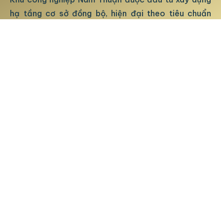
hạ tầng cơ sở đồng bộ, hiện đại theo tiêu chuẩn
quốc tế. Dự án cung cấp đầy đủ các tiện ích và dịch
vụ tốt nhất. Phục vụ tối đa cho hoạt động sản xuất,
kinh doanh của Quý khách hàng.
LIÊN HỆ
+84 917 77 88 99
hotro.kcnnamthuan@gmail.com