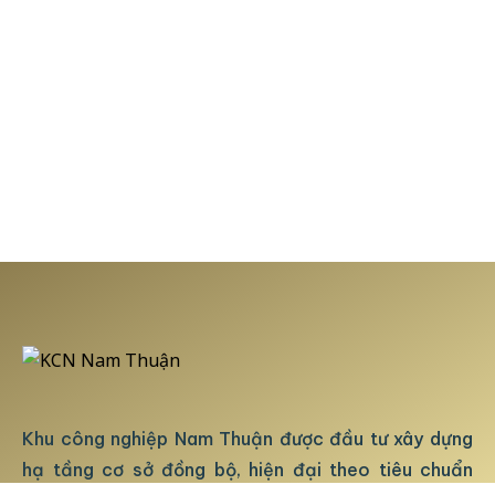
Khu công nghiệp Nam Thuận được đầu tư xây dựng
hạ tầng cơ sở đồng bộ, hiện đại theo tiêu chuẩn