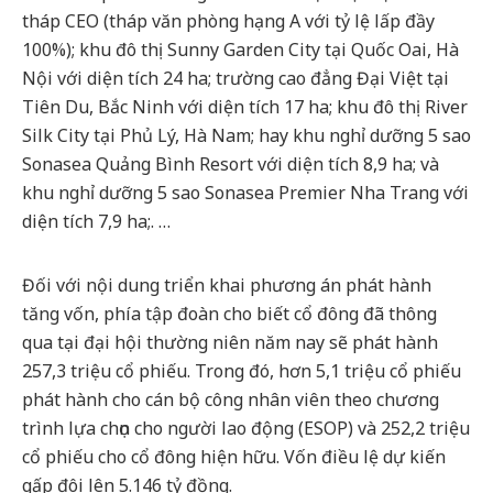
tháp CEO (tháp văn phòng hạng A với tỷ lệ lấp đầy
100%); khu đô thị Sunny Garden City tại Quốc Oai, Hà
Nội với diện tích 24 ha; trường cao đẳng Đại Việt tại
Tiên Du, Bắc Ninh với diện tích 17 ha; khu đô thị River
Silk City tại Phủ Lý, Hà Nam; hay khu nghỉ dưỡng 5 sao
Sonasea Quảng Bình Resort với diện tích 8,9 ha; và
khu nghỉ dưỡng 5 sao Sonasea Premier Nha Trang với
diện tích 7,9 ha;. …
Đối với nội dung triển khai phương án phát hành
tăng vốn, phía tập đoàn cho biết cổ đông đã thông
qua tại đại hội thường niên năm nay sẽ phát hành
257,3 triệu cổ phiếu. Trong đó, hơn 5,1 triệu cổ phiếu
phát hành cho cán bộ công nhân viên theo chương
trình lựa chọn cho người lao động (ESOP) và 252,2 triệu
cổ phiếu cho cổ đông hiện hữu. Vốn điều lệ dự kiến
gấp đôi lên 5.146 tỷ đồng.