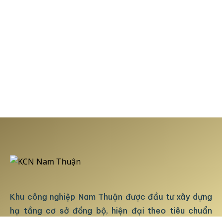
Khu công nghiệp Nam Thuận được đầu tư xây dựng
hạ tầng cơ sở đồng bộ, hiện đại theo tiêu chuẩn