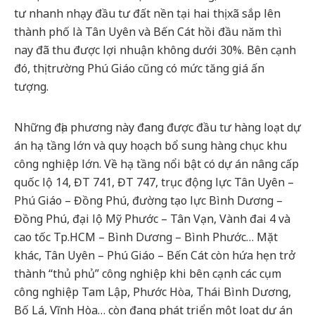
tư nhanh nhạy đầu tư đất nền tại hai thị xã sắp lên
thành phố là Tân Uyên và Bến Cát hồi đầu năm thì
nay đã thu được lợi nhuận không dưới 30%. Bên cạnh
đó, thị trường Phú Giáo cũng có mức tăng giá ấn
tượng.
Những địa phương này đang được đầu tư hàng loạt dự
án hạ tầng lớn và quy hoạch bổ sung hàng chục khu
công nghiệp lớn. Về hạ tầng nổi bật có dự án nâng cấp
quốc lộ 14, ĐT 741, ĐT 747, trục động lực Tân Uyên –
Phú Giáo – Đồng Phú, đường tạo lực Bình Dương –
Đồng Phú, đại lộ Mỹ Phước – Tân Vạn, Vành đai 4 và
cao tốc Tp.HCM – Bình Dương – Bình Phước… Mặt
khác, Tân Uyên – Phú Giáo – Bến Cát còn hứa hẹn trở
thành “thủ phủ” công nghiệp khi bên cạnh các cụm
công nghiệp Tam Lập, Phước Hòa, Thái Bình Dương,
Bố Lá, Vĩnh Hòa… còn đang phát triển một loạt dự án