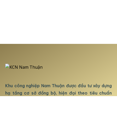
Khu công nghiệp Nam Thuận được đầu tư xây dựng
hạ tầng cơ sở đồng bộ, hiện đại theo tiêu chuẩn
quốc tế. Dự án cung cấp đầy đủ các tiện ích và dịch
vụ tốt nhất. Phục vụ tối đa cho hoạt động sản xuất,
kinh doanh của Quý khách hàng.