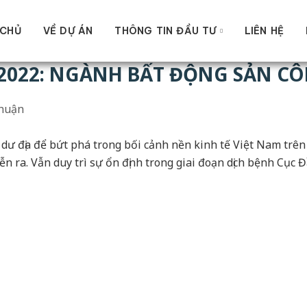
 CHỦ
VỀ DỰ ÁN
THÔNG TIN ĐẦU TƯ
LIÊN HỆ
2022: NGÀNH BẤT ĐỘNG SẢN C
huận
dư địa để bứt phá trong bối cảnh nền kinh tế Việt Nam trên 
n ra. Vẫn duy trì sự ổn định trong giai đoạn dịch bệnh Cục Đ