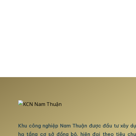
Khu công nghiệp Nam Thuận được đầu tư xây d
hạ tầng cơ sở đồng bộ, hiện đại theo tiêu ch