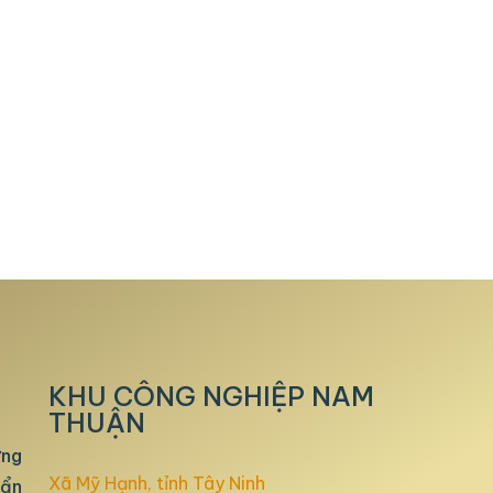
KHU CÔNG NGHIỆP NAM
THUẬN
ựng
Xã Mỹ Hạnh, tỉnh Tây Ninh
uẩn