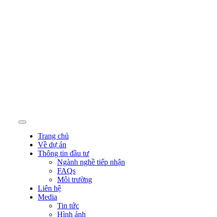
Trang chủ
Về dự án
Thông tin đầu tư
Ngành nghề tiếp nhận
FAQs
Môi trường
Liên hệ
Media
Tin tức
Hình ảnh