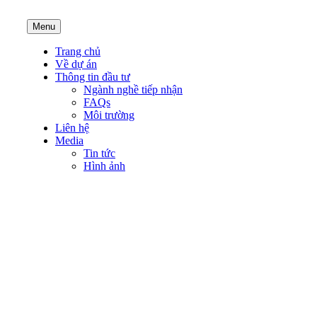
Menu
Trang chủ
Về dự án
Thông tin đầu tư
Ngành nghề tiếp nhận
FAQs
Môi trường
Liên hệ
Media
Tin tức
Hình ảnh