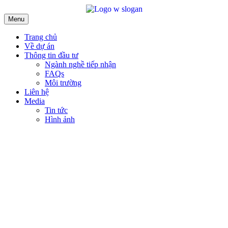
Menu
Trang chủ
Về dự án
Thông tin đầu tư
Ngành nghề tiếp nhận
FAQs
Môi trường
Liên hệ
Media
Tin tức
Hình ảnh