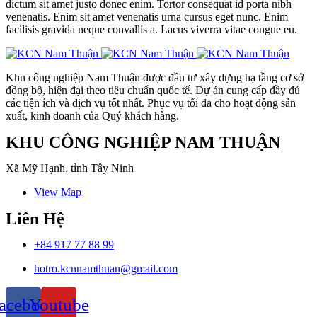
dictum sit amet justo donec enim. Tortor consequat id porta nibh
venenatis. Enim sit amet venenatis urna cursus eget nunc. Enim
facilisis gravida neque convallis a. Lacus viverra vitae congue eu.
Khu công nghiệp Nam Thuận được đầu tư xây dựng hạ tầng cơ sở
đồng bộ, hiện đại theo tiêu chuẩn quốc tế. Dự án cung cấp đầy đủ
các tiện ích và dịch vụ tốt nhất. Phục vụ tối đa cho hoạt động sản
xuất, kinh doanh của Quý khách hàng.
KHU CÔNG NGHIỆP NAM THUẬN
Xã Mỹ Hạnh, tỉnh Tây Ninh
View Map
Liên Hệ
+84 917 77 88 99
hotro.kcnnamthuan@gmail.com
acebook
Youtube