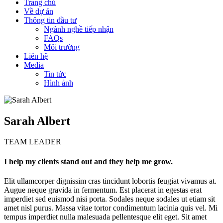
Trang chủ
Về dự án
Thông tin đầu tư
Ngành nghề tiếp nhận
FAQs
Môi trường
Liên hệ
Media
Tin tức
Hình ảnh
Sarah Albert
TEAM LEADER
I help my clients stand out and they help me grow.
Elit ullamcorper dignissim cras tincidunt lobortis feugiat vivamus at.
Augue neque gravida in fermentum. Est placerat in egestas erat
imperdiet sed euismod nisi porta. Sodales neque sodales ut etiam sit
amet nisl purus. Massa vitae tortor condimentum lacinia quis vel. Mi
tempus imperdiet nulla malesuada pellentesque elit eget. Sit amet