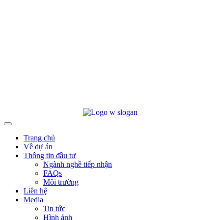
Trang chủ
Về dự án
Thông tin đầu tư
Ngành nghề tiếp nhận
FAQs
Môi trường
Liên hệ
Media
Tin tức
Hình ảnh